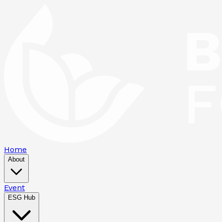
Home
About
Event
ESG Hub