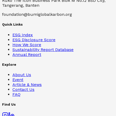
Ruko The Icon Business Park Blok M No.12 BSD City,
Tangerang, Banten
foundation@bumiglobalkarbon.org
Quick Links
ESG Index
ESG Disclosure Score
How We Score
Sustainability Report Database
Annual Report
Explore
About Us
Event
Article & News
Contact Us
FAQ
Find Us