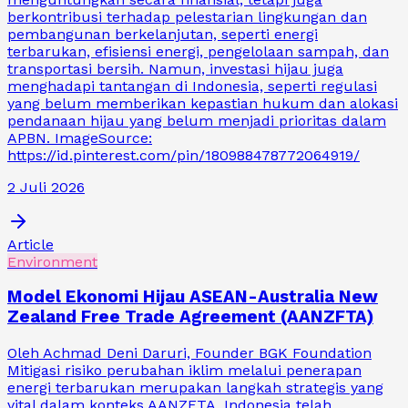
berkontribusi terhadap pelestarian lingkungan dan
pembangunan berkelanjutan, seperti energi
terbarukan, efisiensi energi, pengelolaan sampah, dan
transportasi bersih. Namun, investasi hijau juga
menghadapi tantangan di Indonesia, seperti regulasi
yang belum memberikan kepastian hukum dan alokasi
pendanaan hijau yang belum menjadi prioritas dalam
APBN. ImageSource:
https://id.pinterest.com/pin/180988478772064919/
2 Juli 2026
Article
Environment
Model Ekonomi Hijau ASEAN-Australia New
Zealand Free Trade Agreement (AANZFTA)
Oleh Achmad Deni Daruri, Founder BGK Foundation
Mitigasi risiko perubahan iklim melalui penerapan
energi terbarukan merupakan langkah strategis yang
vital dalam konteks AANZFTA. Indonesia telah