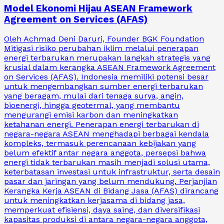
Model Ekonomi Hijau ASEAN Framework
Agreement on Services (AFAS)
Oleh Achmad Deni Daruri, Founder BGK Foundation
Mitigasi risiko perubahan iklim melalui penerapan
energi terbarukan merupakan langkah strategis yang
krusial dalam kerangka ASEAN Framework Agreement
on Services (AFAS). Indonesia memiliki potensi besar
untuk mengembangkan sumber energi terbarukan
yang beragam, mulai dari tenaga surya, angin,
bioenergi, hingga geotermal, yang membantu
mengurangi emisi karbon dan meningkatkan
ketahanan energi. Penerapan energi terbarukan di
negara-negara ASEAN menghadapi berbagai kendala
kompleks, termasuk perencanaan kebijakan yang
belum efektif antar negara anggota, persepsi bahwa
energi tidak terbarukan masih menjadi solusi utama,
keterbatasan investasi untuk infrastruktur, serta desain
pasar dan jaringan yang belum mendukung. Perjanjian
Kerangka Kerja ASEAN di Bidang Jasa (AFAS) dirancang
untuk meningkatkan kerjasama di bidang jasa,
memperkuat efisiensi, daya saing, dan diversifikasi
kapasitas produksi di antara negara-negara anggota,