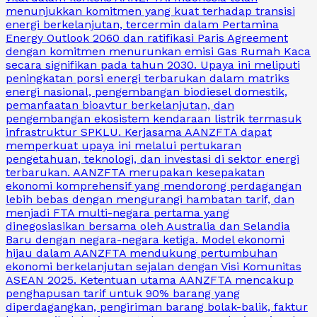
menunjukkan komitmen yang kuat terhadap transisi
energi berkelanjutan, tercermin dalam Pertamina
Energy Outlook 2060 dan ratifikasi Paris Agreement
dengan komitmen menurunkan emisi Gas Rumah Kaca
secara signifikan pada tahun 2030. Upaya ini meliputi
peningkatan porsi energi terbarukan dalam matriks
energi nasional, pengembangan biodiesel domestik,
pemanfaatan bioavtur berkelanjutan, dan
pengembangan ekosistem kendaraan listrik termasuk
infrastruktur SPKLU. Kerjasama AANZFTA dapat
memperkuat upaya ini melalui pertukaran
pengetahuan, teknologi, dan investasi di sektor energi
terbarukan. AANZFTA merupakan kesepakatan
ekonomi komprehensif yang mendorong perdagangan
lebih bebas dengan mengurangi hambatan tarif, dan
menjadi FTA multi-negara pertama yang
dinegosiasikan bersama oleh Australia dan Selandia
Baru dengan negara-negara ketiga. Model ekonomi
hijau dalam AANZFTA mendukung pertumbuhan
ekonomi berkelanjutan sejalan dengan Visi Komunitas
ASEAN 2025. Ketentuan utama AANZFTA mencakup
penghapusan tarif untuk 90% barang yang
diperdagangkan, pengiriman barang bolak-balik, faktur