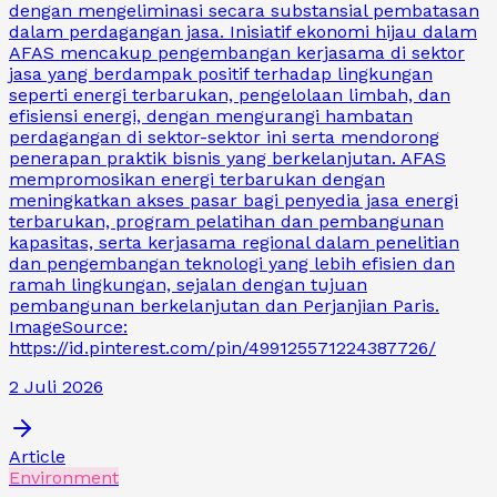
dengan mengeliminasi secara substansial pembatasan
dalam perdagangan jasa. Inisiatif ekonomi hijau dalam
AFAS mencakup pengembangan kerjasama di sektor
jasa yang berdampak positif terhadap lingkungan
seperti energi terbarukan, pengelolaan limbah, dan
efisiensi energi, dengan mengurangi hambatan
perdagangan di sektor-sektor ini serta mendorong
penerapan praktik bisnis yang berkelanjutan. AFAS
mempromosikan energi terbarukan dengan
meningkatkan akses pasar bagi penyedia jasa energi
terbarukan, program pelatihan dan pembangunan
kapasitas, serta kerjasama regional dalam penelitian
dan pengembangan teknologi yang lebih efisien dan
ramah lingkungan, sejalan dengan tujuan
pembangunan berkelanjutan dan Perjanjian Paris.
ImageSource:
https://id.pinterest.com/pin/499125571224387726/
2 Juli 2026
Article
Environment