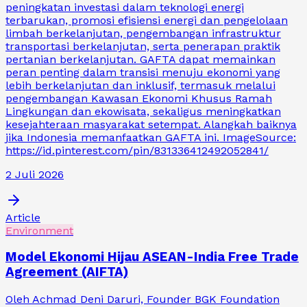
peningkatan investasi dalam teknologi energi
terbarukan, promosi efisiensi energi dan pengelolaan
limbah berkelanjutan, pengembangan infrastruktur
transportasi berkelanjutan, serta penerapan praktik
pertanian berkelanjutan. GAFTA dapat memainkan
peran penting dalam transisi menuju ekonomi yang
lebih berkelanjutan dan inklusif, termasuk melalui
pengembangan Kawasan Ekonomi Khusus Ramah
Lingkungan dan ekowisata, sekaligus meningkatkan
kesejahteraan masyarakat setempat. Alangkah baiknya
jika Indonesia memanfaatkan GAFTA ini. ImageSource:
https://id.pinterest.com/pin/831336412492052841/
2 Juli 2026
Article
Environment
Model Ekonomi Hijau ASEAN-India Free Trade
Agreement (AIFTA)
Oleh Achmad Deni Daruri, Founder BGK Foundation