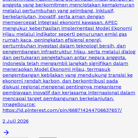
anggota yang berkomitmen menciptakan kemakmuran
melalui pertumbuhan yang seimbang, inklusif,
berkelanjutan, inovatif, serta aman dengan
mempercepat integrasi ekonomi kawasan. APEC
mengukur keberhasilan implementasi Model Ekonomi
Hijau melalui indikator seperti penurunan emisi gas
rumah kaca, peningkatan efisiensi energi,
pertumbuhan investasi dalam teknologi bersih, dan
pengembangan infrastruktur hijau, serta melalui dialog
dan pertukaran pengetahuan antar negara anggota.
Indonesia telah mengambil langkah signifikan dalam
menerapkan Model Ekonomi Hijau, termasuk
pengembangan kebijakan yang mendukung transisi ke
ekonomi rendah karbon, dan berkontribusi pada
diskusi regional mengenai pentingnya mekanisme
pembiayaan inovatif dan kerjasama internasional dalam
mencapai target pembangunan berkelanjutan.
ImageSource:
https://id.pinterest.com/pin/668714244706637657/
2 Juli 2026