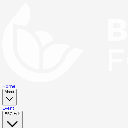
Home
About
Event
ESG Hub