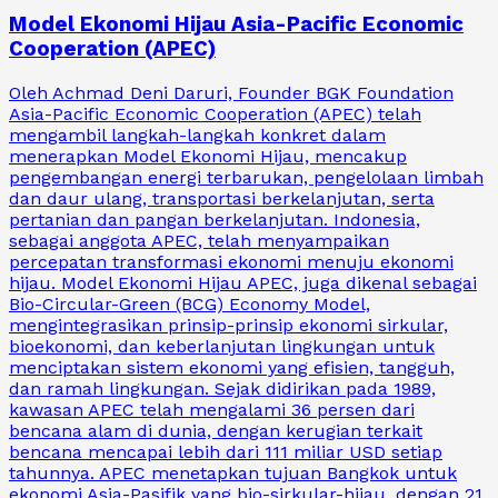
Model Ekonomi Hijau Asia-Pacific Economic
Cooperation (APEC)
Oleh Achmad Deni Daruri, Founder BGK Foundation
Asia-Pacific Economic Cooperation (APEC) telah
mengambil langkah-langkah konkret dalam
menerapkan Model Ekonomi Hijau, mencakup
pengembangan energi terbarukan, pengelolaan limbah
dan daur ulang, transportasi berkelanjutan, serta
pertanian dan pangan berkelanjutan. Indonesia,
sebagai anggota APEC, telah menyampaikan
percepatan transformasi ekonomi menuju ekonomi
hijau. Model Ekonomi Hijau APEC, juga dikenal sebagai
Bio-Circular-Green (BCG) Economy Model,
mengintegrasikan prinsip-prinsip ekonomi sirkular,
bioekonomi, dan keberlanjutan lingkungan untuk
menciptakan sistem ekonomi yang efisien, tangguh,
dan ramah lingkungan. Sejak didirikan pada 1989,
kawasan APEC telah mengalami 36 persen dari
bencana alam di dunia, dengan kerugian terkait
bencana mencapai lebih dari 111 miliar USD setiap
tahunnya. APEC menetapkan tujuan Bangkok untuk
ekonomi Asia-Pasifik yang bio-sirkular-hijau, dengan 21