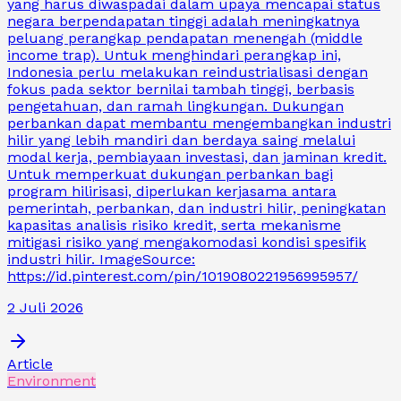
yang harus diwaspadai dalam upaya mencapai status
negara berpendapatan tinggi adalah meningkatnya
peluang perangkap pendapatan menengah (middle
income trap). Untuk menghindari perangkap ini,
Indonesia perlu melakukan reindustrialisasi dengan
fokus pada sektor bernilai tambah tinggi, berbasis
pengetahuan, dan ramah lingkungan. Dukungan
perbankan dapat membantu mengembangkan industri
hilir yang lebih mandiri dan berdaya saing melalui
modal kerja, pembiayaan investasi, dan jaminan kredit.
Untuk memperkuat dukungan perbankan bagi
program hilirisasi, diperlukan kerjasama antara
pemerintah, perbankan, dan industri hilir, peningkatan
kapasitas analisis risiko kredit, serta mekanisme
mitigasi risiko yang mengakomodasi kondisi spesifik
industri hilir. ImageSource:
https://id.pinterest.com/pin/1019080221956995957/
2 Juli 2026
Article
Environment