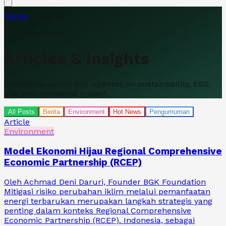
Home
Article
BGK Foundation
Articles &
Insights
Stories, research, and updates on sustainability, ESG,
and environmental impact.
All Posts
Berita
Environment
Hot News
Pengumuman
Article
Environment
Model Ekonomi Hijau Regional Comprehensive
Economic Partnership (RCEP)
Oleh Achmad Deni Daruri, Founder BGK Foundation
Mitigasi risiko perubahan iklim melalui pemanfaatan
energi terbarukan merupakan langkah strategis yang
penting dalam konteks Regional Comprehensive
Economic Partnership (RCEP). Indonesia, sebagai