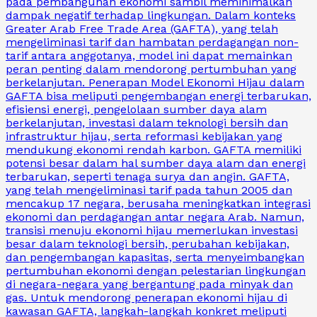
pada pembangunan ekonomi sambil meminimalkan
dampak negatif terhadap lingkungan. Dalam konteks
Greater Arab Free Trade Area (GAFTA), yang telah
mengeliminasi tarif dan hambatan perdagangan non-
tarif antara anggotanya, model ini dapat memainkan
peran penting dalam mendorong pertumbuhan yang
berkelanjutan. Penerapan Model Ekonomi Hijau dalam
GAFTA bisa meliputi pengembangan energi terbarukan,
efisiensi energi, pengelolaan sumber daya alam
berkelanjutan, investasi dalam teknologi bersih dan
infrastruktur hijau, serta reformasi kebijakan yang
mendukung ekonomi rendah karbon. GAFTA memiliki
potensi besar dalam hal sumber daya alam dan energi
terbarukan, seperti tenaga surya dan angin. GAFTA,
yang telah mengeliminasi tarif pada tahun 2005 dan
mencakup 17 negara, berusaha meningkatkan integrasi
ekonomi dan perdagangan antar negara Arab. Namun,
transisi menuju ekonomi hijau memerlukan investasi
besar dalam teknologi bersih, perubahan kebijakan,
dan pengembangan kapasitas, serta menyeimbangkan
pertumbuhan ekonomi dengan pelestarian lingkungan
di negara-negara yang bergantung pada minyak dan
gas. Untuk mendorong penerapan ekonomi hijau di
kawasan GAFTA, langkah-langkah konkret meliputi