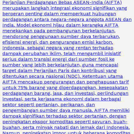
Perjanjian Perdagangan Bebas ASEAN-India (AIFTA)
merupakan langkah integrasi ekonomi signifikan yang
berperan penting dalam memperkuat hubungan
perdagangan antara negara-negara anggota ASEAN dan
India. Model ekonomi hijau dalam kerangka AIFTA
menekankan pada pembangunan berkelanjutan,
mendorong penggunaan sumber daya terbarukan,
efisiensi energi, dan pengurangan emisi karbon.
Indonesia, sebagai negara yang rentan terhadap
dampak perubahan iklim, telah mengambil inisiatif
serius dalam transisi energi dari sumber fosil ke
sumber yang lebih berkelanjutan, guna mencapai
target dalam Perjanjian Paris dan kontribusi yang
ditentukan secara nasional (NDC). Ketentuan utama
AIFTA mencakup pengurangan dan penghapusan tarif
untuk 75% barang yang diperdagangkan, kesepakatan
perdagangan barang, jasa, dan investasi, perlindungan
investasi, serta kerjasama ekonomi dalam berbagai
sektor seperti pertanian, perikanan, dan
pengembangan sumber daya manusia. AIFTA memiliki
dampak signifikan terhadap sektor pertanian, dengan
peningkatan ekspor komoditas seperti sayuran, buah-
buahan, serta minyak nabati dan lemak dari Indonesia.
Namun, peningkatan impor untuk beberapa komoditas