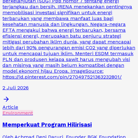
Berkelanjutan (SDG) PBB nomor 7 tentang energi
terjangkau dan bersih. IRENA menekankan pentingnya
memobilisasi investasi signifikan untuk energi
terbarukan yang membawa manfaat luas bagi
kesehatan manusia dan lingkungan. Negara-negara
EFTA mengakui bahwa energi terbarukan, bersama
efisiensi energi, merupakan batu penjuru strategi
mitigasi perubahan iklim dunia, yang dapat mencapai
lebih dari 90% pengurangan emisi CO2 yang diperlukan
untuk mencapai tujuan iklim. Menteri ESDM termasuk
PLN dan produsen kelapa sawit harus mengubah visi
dan misinya yang masih belum kompatibel dengan
model ekonomi hijau Eropa. ImageSource:
https://id.pinterest.com/pin/270497521363232801/
2 Juli 2026
Article
Environment
Memperkuat Program Hilirisasi
Oleh Achmad Deni Daruri, Founder BGK Foundation