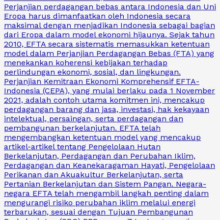
Perjanjian perdagangan bebas antara Indonesia dan Uni
Eropa harus dimanfaatkan oleh Indonesia secara
maksimal dengan menjadikan Indonesia sebagai bagian
dari Eropa dalam model ekonomi hijaunya. Sejak tahun
2010, EFTA secara sistematis memasukkan ketentuan
model dalam Perjanjian Perdagangan Bebas (FTA) yang
menekankan koherensi kebijakan terhadap
perlindungan ekonomi, sosial, dan lingkungan.
Perjanjian Kemitraan Ekonomi Komprehensif EFTA-
Indonesia (CEPA), yang mulai berlaku pada 1 November
2021, adalah contoh utama komitmen ini, mencakup
perdagangan barang dan jasa, investasi, hak kekayaan
intelektual, persaingan, serta perdagangan dan
pembangunan berkelanjutan. EFTA telah
mengembangkan ketentuan model yang mencakup
artikel-artikel tentang Pengelolaan Hutan
Berkelanjutan, Perdagangan dan Perubahan Iklim,
Perdagangan dan Keanekaragaman Hayati, Pengelolaan
Perikanan dan Akuakultur Berkelanjutan, serta
Pertanian Berkelanjutan dan Sistem Pangan. Negara-
negara EFTA telah mengambil langkah penting dalam
mengurangi risiko perubahan iklim melalui energi
terbarukan, sesuai dengan Tujuan Pembangunan