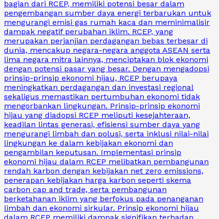
bagian dari RCEP, memiliki potensi besar dalam
pengembangan sumber daya energi terbarukan untuk
mengurangi emisi gas rumah kaca dan meminimalisir
dampak negatif perubahan iklim. RCEP, yang
merupakan perjanjian perdagangan bebas terbesar di
dunia, mencakup negara-negara anggota ASEAN serta
lima negara mitra lainnya, menciptakan blok ekonomi
dengan potensi pasar yang besar. Dengan mengadopsi
prinsip-prinsip ekonomi hijau, RCEP berupaya
meningkatkan perdagangan dan investasi regional
sekaligus memastikan pertumbuhan ekonomi tidak
mengorbankan lingkungan. Prinsip-prinsip ekonomi
hijau yang diadopsi RCEP meliputi kesejahteraan,
keadilan lintas generasi, efisiensi sumber daya yang
mengurangi limbah dan polusi, serta inklusi nilai-nilai
lingkungan ke dalam kebijakan ekonomi dan
pengambilan keputusan. Implementasi prinsip
ekonomi hijau dalam RCEP melibatkan pembangunan
rendah karbon dengan kebijakan net zero emissions,
penerapan kebijakan harga karbon seperti skema
carbon cap and trade, serta pembangunan
berketahanan iklim yang berfokus pada penanganan
limbah dan ekonomi sirkular. Prinsip ekonomi hijau
dalam RCEP memiliki dampak signifikan terhadap