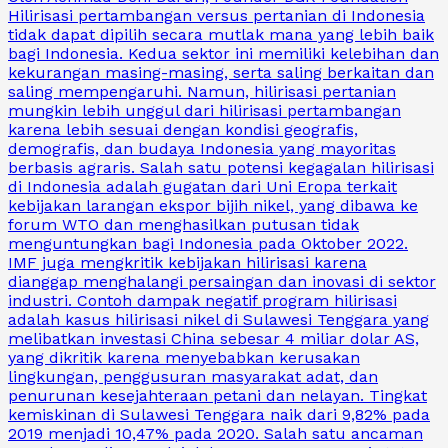
Hilirisasi pertambangan versus pertanian di Indonesia
tidak dapat dipilih secara mutlak mana yang lebih baik
bagi Indonesia. Kedua sektor ini memiliki kelebihan dan
kekurangan masing-masing, serta saling berkaitan dan
saling mempengaruhi. Namun, hilirisasi pertanian
mungkin lebih unggul dari hilirisasi pertambangan
karena lebih sesuai dengan kondisi geografis,
demografis, dan budaya Indonesia yang mayoritas
berbasis agraris. Salah satu potensi kegagalan hilirisasi
di Indonesia adalah gugatan dari Uni Eropa terkait
kebijakan larangan ekspor bijih nikel, yang dibawa ke
forum WTO dan menghasilkan putusan tidak
menguntungkan bagi Indonesia pada Oktober 2022.
IMF juga mengkritik kebijakan hilirisasi karena
dianggap menghalangi persaingan dan inovasi di sektor
industri. Contoh dampak negatif program hilirisasi
adalah kasus hilirisasi nikel di Sulawesi Tenggara yang
melibatkan investasi China sebesar 4 miliar dolar AS,
yang dikritik karena menyebabkan kerusakan
lingkungan, penggusuran masyarakat adat, dan
penurunan kesejahteraan petani dan nelayan. Tingkat
kemiskinan di Sulawesi Tenggara naik dari 9,82% pada
2019 menjadi 10,47% pada 2020. Salah satu ancaman