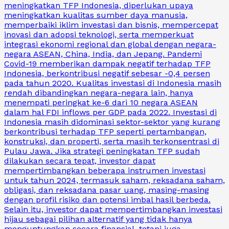
meningkatkan TFP Indonesia, diperlukan upaya
meningkatkan kualitas sumber daya manusia,
memperbaiki iklim investasi dan bisnis, mempercepat
inovasi dan adopsi teknologi, serta memperkuat
integrasi ekonomi regional dan global dengan negara-
negara ASEAN, China, India, dan Jepang. Pandemi
Covid-19 memberikan dampak negatif terhadap TFP
Indonesia, berkontribusi negatif sebesar -0,4 persen
pada tahun 2020. Kualitas investasi di Indonesia masih
rendah dibandingkan negara-negara lain, hanya
menempati peringkat ke-6 dari 10 negara ASEAN
dalam hal FDI inflows per GDP pada 2022. Investasi di
Indonesia masih didominasi sektor-sektor yang kurang
berkontribusi terhadap TFP seperti pertambangan,
konstruksi, dan properti, serta masih terkonsentrasi di
Pulau Jawa. Jika strategi peningkatan TFP sudah
dilakukan secara tepat, investor dapat
mempertimbangkan beberapa instrumen investasi
untuk tahun 2024, termasuk saham, reksadana saham,
obligasi, dan reksadana pasar uang, masing-masing
dengan profil risiko dan potensi imbal hasil berbeda.
Selain itu, investor dapat mempertimbangkan investasi
hijau sebagai pilihan alternatif yang tidak hanya
menguntungkan secara finansial, tetapi juga