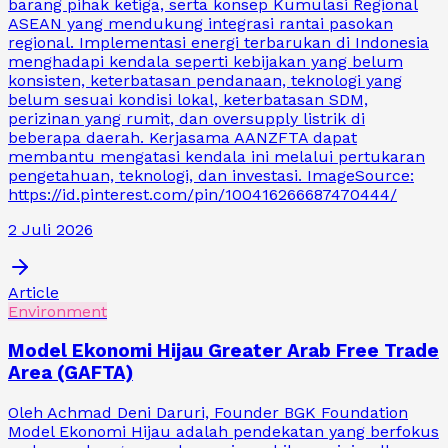
barang pihak ketiga, serta konsep Kumulasi Regional
ASEAN yang mendukung integrasi rantai pasokan
regional. Implementasi energi terbarukan di Indonesia
menghadapi kendala seperti kebijakan yang belum
konsisten, keterbatasan pendanaan, teknologi yang
belum sesuai kondisi lokal, keterbatasan SDM,
perizinan yang rumit, dan oversupply listrik di
beberapa daerah. Kerjasama AANZFTA dapat
membantu mengatasi kendala ini melalui pertukaran
pengetahuan, teknologi, dan investasi. ImageSource:
https://id.pinterest.com/pin/100416266687470444/
2 Juli 2026
Article
Environment
Model Ekonomi Hijau Greater Arab Free Trade
Area (GAFTA)
Oleh Achmad Deni Daruri, Founder BGK Foundation
Model Ekonomi Hijau adalah pendekatan yang berfokus